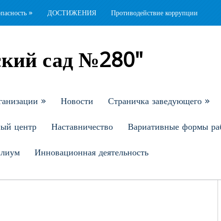
опасность
»
ДОСТИЖЕНИЯ
Противодействие коррупции
кий сад №280"
ганизации
»
Новости
Страничка заведующего
»
ный центр
Наставничество
Вариативные формы ра
илиум
Инновационная деятельность