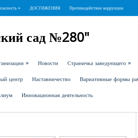
опасность
»
ДОСТИЖЕНИЯ
Противодействие коррупции
кий сад №280"
ганизации
»
Новости
Страничка заведующего
»
ный центр
Наставничество
Вариативные формы ра
илиум
Инновационная деятельность