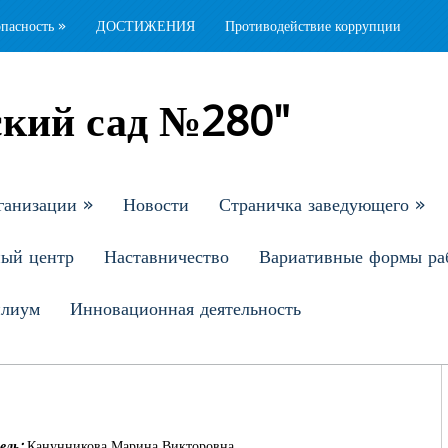
опасность
»
ДОСТИЖЕНИЯ
Противодействие коррупции
кий сад №280"
ганизации
»
Новости
Страничка заведующего
»
ный центр
Наставничество
Вариативные формы ра
илиум
Инновационная деятельность
ель:
Канунникова Марина Викторовна