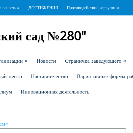
опасность
»
ДОСТИЖЕНИЯ
Противодействие коррупции
кий сад №280"
ганизации
»
Новости
Страничка заведующего
»
ный центр
Наставничество
Вариативные формы ра
илиум
Инновационная деятельность
дем»