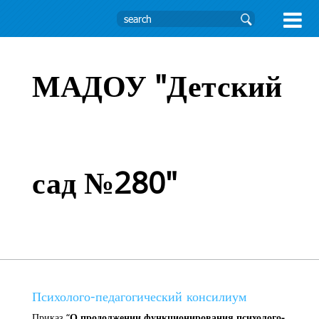

МАДОУ "Детский
сад №280"
Психолого-педагогический консилиум
Приказ “
О продолжении функционирования психолого-